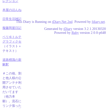
レクション
本屋のほんね
日常生活雑記
This Diary is Running on
tDiary.Net 2nd
. Powered by
fdiary.net
.
擬藤岡屋日記
Generated by
tDiary
version 3.2.1.20130320
Powered by
Ruby
version 2.0.0-p648
ベリヰトルテ
グラフィクセ
（イラスト＋
テキスト）
道路標識の新
解釈
＃この他、割
と他人様の公
開アンテナ利
用させていた
だいてます
（他力本
願）。流石に
リンク張った