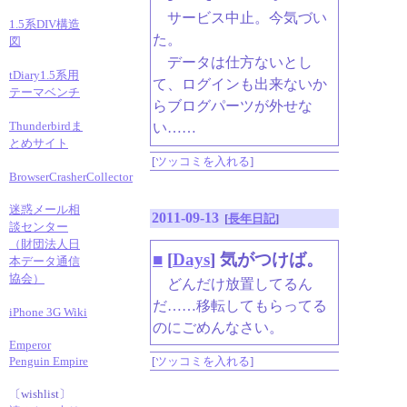
サービス中止。今気づい
1.5系DIV構造
た。
図
データは仕方ないとし
tDiary1.5系用
て、ログインも出来ないか
テーマベンチ
らブログパーツが外せな
Thunderbirdま
い……
とめサイト
[
ツッコミを入れる
]
BrowserCrasherCollector
迷惑メール相
2011-09-13
[
長年日記
]
談センター
（財団法人日
■
[
Days
] 気がつけば。
本データ通信
協会）
どんだけ放置してるん
だ……移転してもらってる
iPhone 3G Wiki
のにごめんなさい。
Emperor
[
ツッコミを入れる
]
Penguin Empire
〔wishlist〕