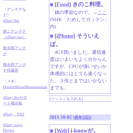
■
[
Food
] きのこ料理。
〔アンテナな
鍋の季節なので。→
ここ
ど〕
(NHK「ためしてガッテン」
tDiary.Net
内)
第二アンテナ
■
[
iPhone
] そういえ
（tDiary.net）
ば。
散歩部アンテ
4GS買いました。通信速
ナ
度はいまいちよく分からん
散歩部アンテ
ですが、CPUが偉いせいか
ナ待避所
体感的にはとても速くなっ
た。３倍とまではいかない
〔メモ〕
DoubleMoonMemorandum
までも。
tDiary.Netサポ
[
ツッコミを入れる
]
ート掲示板
tDiary FAQ
2011-10-02
[
長年日記
]
tDiary-users
■
[
Web
] i-knowが。
Project