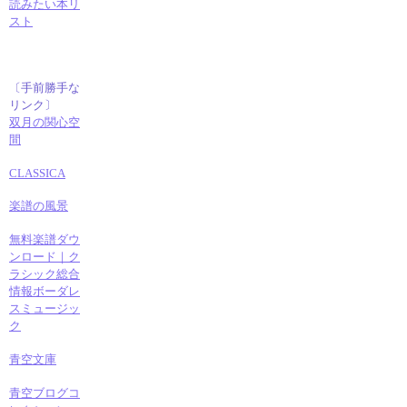
読みたい本リ
スト
〔手前勝手な
リンク〕
双月の関心空
間
CLASSICA
楽譜の風景
無料楽譜ダウ
ンロード｜ク
ラシック総合
情報ボーダレ
スミュージッ
ク
青空文庫
青空ブログコ